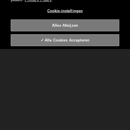
GRAND PRESTIGE
VATGERIJPT 2023
Cookie-instellingen
MEZCAL
Alles Afwijzen
Alle Cookies Accepteren
MEZCAL
Deze Grand Prestige heeft 12 maanden gerijpt op
vaten van Mezcal. De passie voor het destilleren van
Mezcal gaat over van generatie op generatie. Het rijpen
op mezcalvaten geeft onze Grand Prestige een zachte
cactusachtige smaak met intense aroma’s van
gedroogd fruit en tabak.