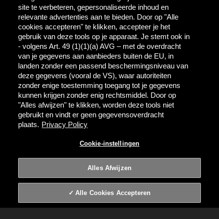
UIT LIEFDE VOOR BIER
site te verbeteren, gepersonaliseerde inhoud en
HORECA INFORMATIE
relevante advertenties aan te bieden. Door op "Alle
cookies accepteren" te klikken, accepteer je het
FAQ
gebruik van deze tools op je apparaat. Je stemt ook in
- volgens Art. 49 (1)(1)(a) AVG – met de overdracht
ZOEKEN
van je gegevens aan aanbieders buiten de EU, in
landen zonder een passend beschermingsniveau van
CONTACT
deze gegevens (vooral de VS), waar autoriteiten
NIEUWS
zonder enige toestemming toegang tot je gegevens
kunnen krijgen zonder enig rechtsmiddel. Door op
"Alles afwijzen" te klikken, worden deze tools niet
gebruikt en vindt er geen gegevensoverdracht
plaats.
Privacy Policy
Cookie-instellingen
GEBRUIKSVOORWAARDEN
PRIVACY
COOKIE-INSTELLINGEN
Alles Afwijzen
© 2026 HERTOG JAN
Alle Cookies Accepteren