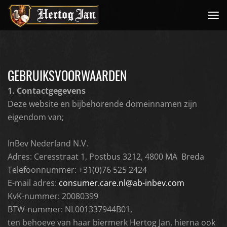
Me
GEBRUIKSVOORWAARDEN
1. Contactgegevens
Deze website en bijbehorende domeinnamen zijn
eigendom van;
InBev Nederland N.V.
Adres: Ceresstraat 1, Postbus 3212, 4800 MA Breda
Telefoonnummer: +31(0)76 525 2424
E-mail adres:
consumer.care.nl@ab-inbev.com
KvK-nummer: 20080399
BTW-nummer: NL001337944B01,
ten behoeve van haar biermerk Hertog Jan, hierna ook