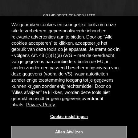
GRAND PRESTIGE VOOR LATER
We gebruiken cookies en soortgelijke tools om onze
UIT LIEFDE VOOR BIER
site te verbeteren, gepersonaliseerde inhoud en
HORECA INFORMATIE
relevante advertenties aan te bieden. Door op "Alle
cookies accepteren" te klikken, accepteer je het
FAQ
gebruik van deze tools op je apparaat. Je stemt ook in
- volgens Art. 49 (1)(1)(a) AVG – met de overdracht
ZOEKEN
van je gegevens aan aanbieders buiten de EU, in
landen zonder een passend beschermingsniveau van
CONTACT
deze gegevens (vooral de VS), waar autoriteiten
NIEUWS
zonder enige toestemming toegang tot je gegevens
kunnen krijgen zonder enig rechtsmiddel. Door op
"Alles afwijzen" te klikken, worden deze tools niet
gebruikt en vindt er geen gegevensoverdracht
plaats.
Privacy Policy
Cookie-instellingen
GEBRUIKSVOORWAARDEN
PRIVACY
COOKIE-INSTELLINGEN
Alles Afwijzen