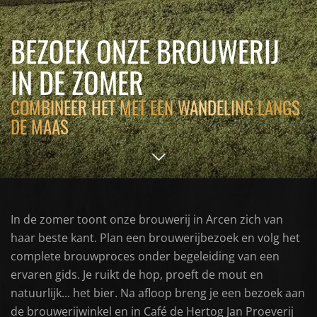
BEZOEK ONZE BROUWERIJ
IN DE ZOMER
COMBINEER HET MET EEN WANDELING LANGS
DE MAAS
In de zomer toont onze brouwerij in Arcen zich van
haar beste kant. Plan een brouwerijbezoek en volg het
complete brouwproces onder begeleiding van een
ervaren gids. Je ruikt de hop, proeft de mout en
natuurlijk... het bier. Na afloop breng je een bezoek aan
de brouwerijwinkel en in Café de Hertog Jan Proeverij