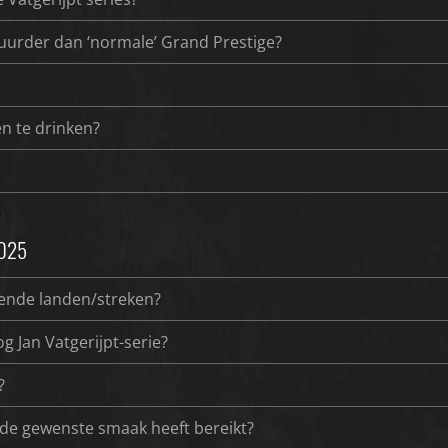
uurder dan ‘normale’ Grand Prestige?
en te drinken?
2025
lende landen/streken?
g Jan Vatgerijpt-serie?
?
 de gewenste smaak heeft bereikt?