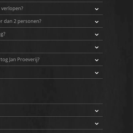
s verlopen?
eer dan 2 personen?
ng?
tog Jan Proeverij?