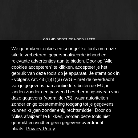
GRAND PRESTIGE VOOR LATER
We gebruiken cookies en soortgelijke tools om onze
UIT LIEFDE VOOR BIER
site te verbeteren, gepersonaliseerde inhoud en
HORECA INFORMATIE
relevante advertenties aan te bieden. Door op "Alle
cookies accepteren" te klikken, accepteer je het
FAQ
gebruik van deze tools op je apparaat. Je stemt ook in
- volgens Art. 49 (1)(1)(a) AVG – met de overdracht
ZOEKEN
van je gegevens aan aanbieders buiten de EU, in
landen zonder een passend beschermingsniveau van
CONTACT
deze gegevens (vooral de VS), waar autoriteiten
NIEUWS
zonder enige toestemming toegang tot je gegevens
kunnen krijgen zonder enig rechtsmiddel. Door op
"Alles afwijzen" te klikken, worden deze tools niet
gebruikt en vindt er geen gegevensoverdracht
plaats.
Privacy Policy